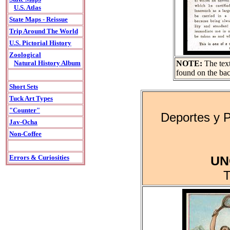
U.S. Atlas
State Maps - Reissue
Trip Around The World
U.S. Pictorial History
Zoological
Natural History Album
NOTE:
The text
found on the bac
Short Sets
Tuck Art Types
"Counter"
Deportes y 
Jav-Ocha
Non-Coffee
Errors & Curiosities
UN
T