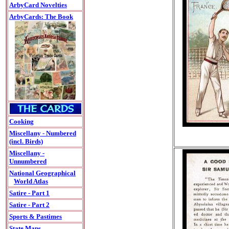
ArbyCard Novelties
ArbyCards: The Book
Cooking
Miscellany - Numbered
(incl. Birds)
Miscellany -
Unnumbered
National Geographical
World Atlas
Satire - Part 1
Satire - Part 2
Sports & Pastimes
State Maps