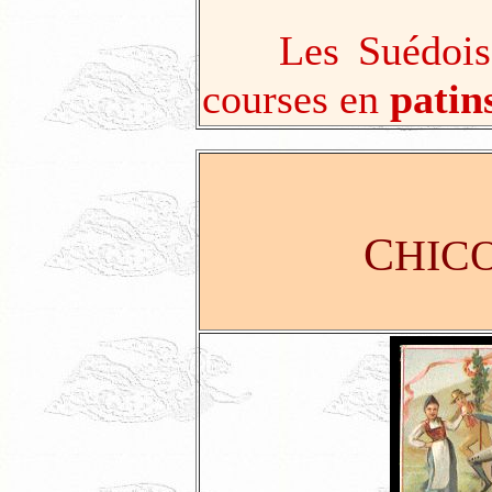
Les Suédois so
courses en
patin
C
HIC