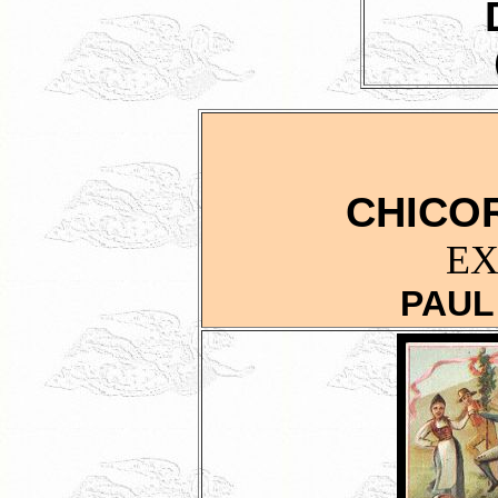
CHICOR
EX
PAUL