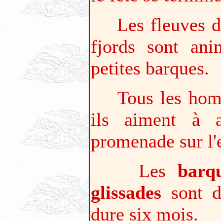
Les fleuves de 
fjords sont an
petites barques.
Tous les homme
ils aiment à 
promenade sur l'
Les
barq
glissades
sont de
dure six mois.