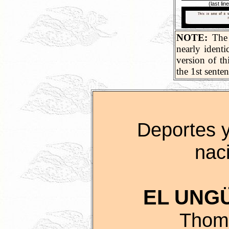
(last l
NOTE:
The 
nearly identi
version of th
the 1st sente
Deportes 
nac
EL UNG
Thoma