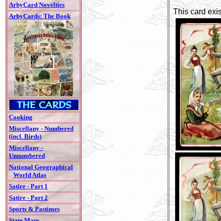
ArbyCard Novelties
This card exis
ArbyCards: The Book
Cooking
Miscellany - Numbered
(incl. Birds)
Miscellany -
Unnumbered
National Geographical
World Atlas
Satire - Part 1
Satire - Part 2
Sports & Pastimes
State Maps