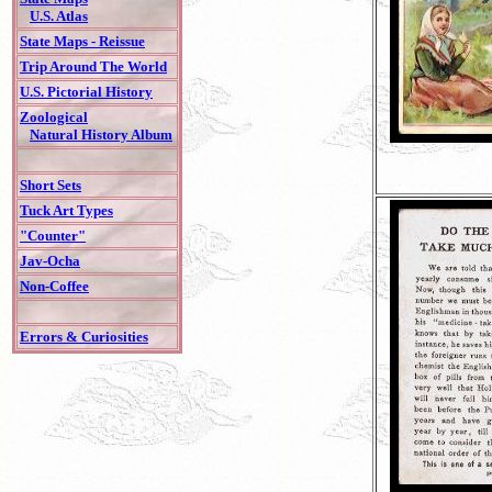
U.S. Atlas
State Maps - Reissue
Trip Around The World
U.S. Pictorial History
Zoological
Natural History Album
Short Sets
Tuck Art Types
"Counter"
Jav-Ocha
Non-Coffee
Errors & Curiosities