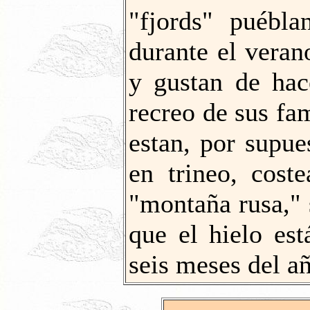
"fjords" puébl
durante el vera
y gustan de hac
recreo de sus fam
estan, por supu
en trineo, coste
"montaña rusa," 
que el hielo es
seis meses del a