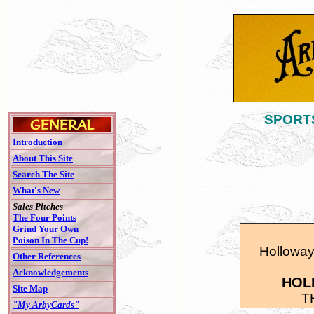
SPORTS
Introduction
About This Site
Search The Site
What's New
Sales Pitches
The Four Points
Grind Your Own
Poison In The Cup!
Holloway
Other References
Acknowledgements
HOL
Site Map
T
"My ArbyCards"