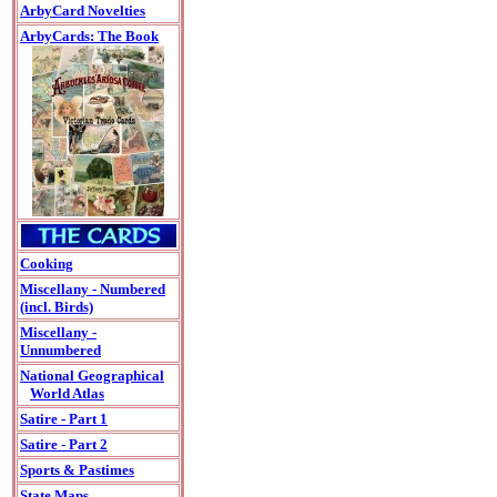
ArbyCard Novelties
ArbyCards: The Book
Cooking
Miscellany - Numbered
(incl. Birds)
Miscellany -
Unnumbered
National Geographical
World Atlas
Satire - Part 1
Satire - Part 2
Sports & Pastimes
State Maps