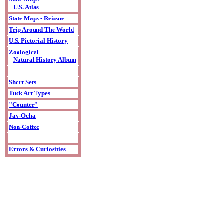
U.S. Atlas
State Maps - Reissue
Trip Around The World
U.S. Pictorial History
Zoological
Natural History Album
Short Sets
Tuck Art Types
"Counter"
Jav-Ocha
Non-Coffee
Errors & Curiosities