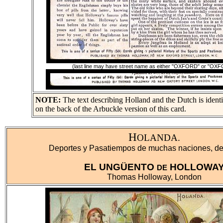
(last line may have street name as either "OXFORD" or "OX
NOTE:
The text describing Holland and the Dutch is identi
on the back of the Arbuckle version of this card.
H
OLANDA.
Deportes y Pasatiempos de muchas naciones, de
EL UNGÜENTO
HOLLOWA
DE
Thomas Holloway, London