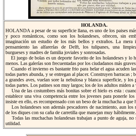
HOLANDA.
HOLANDA a pesar de su superficie llana, es uno de los paises más
y poco románticos, como son los holandeses, ofrecen, sin emb
imaginación un estudio de los más bellos y extraños. La mera 
pensamiento las alfarerías de Delft, los tulipanes, una limpiez
burgueses y madres de familia joviales y sonrosadas.
El juego de bolas es un deporte favorito de los holandeses y lo h
menos. Las galerías son frecuentadas por los ciudadanos más graves 
Cuando el invierno es bastante frio para helar el agua acuden las 
todas partes abunda, y se entregan al placer. Construyen barracas ; b
a grandes aves, vuelan sore la nebulosa y blanca superficie, y los
todas partes. Los patines son muy largos; los de los adultos miden a 
Una de las costumbres más bonitas sobre el hielo es esta : cuand
establece una viva competencia entre los jovenes para ponerle los p
insiste en ello, es recompensado con un beso de la muchacha a que h
Los holandeses son además pescadores de nacimiento, aun los ni
de los diques con su caña de carretilla que manejan muy hábilmente.
Todas las muchachas holandesas trabajan a punto de aguja, no so
utilidad.