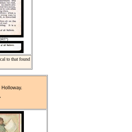
FORT")
cal to that found
 Holloway.
Y