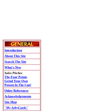
Introduction
About This Site
Search The Site
What's New
Sales Pitches
The Four Points
Grind Your Own
Poison In The Cup!
Other References
Acknowledgements
Site Map
"My ArbyCards"