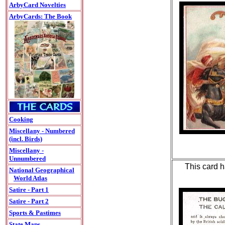
ArbyCard Novelties
ArbyCards: The Book
Cooking
Miscellany - Numbered
(incl. Birds)
Miscellany -
Unnumbered
This card h
National Geographical
World Atlas
Satire - Part 1
Satire - Part 2
Sports & Pastimes
State Maps