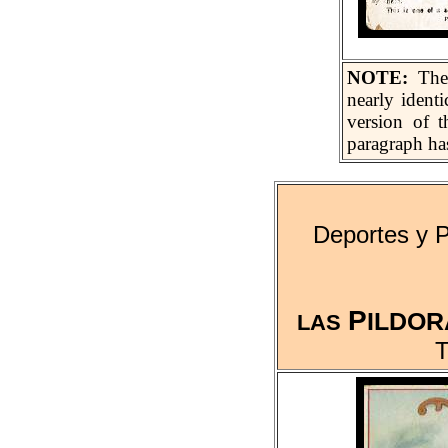
NOTE:
The 
nearly ident
version of t
paragraph has
Deportes y 
P
ILDOR
LAS
T