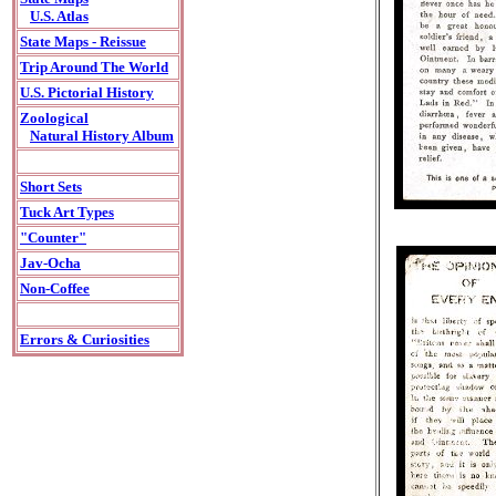
U.S. Atlas
State Maps - Reissue
Trip Around The World
U.S. Pictorial History
Zoological
Natural History Album
Short Sets
Tuck Art Types
"Counter"
Jav-Ocha
Non-Coffee
Errors & Curiosities