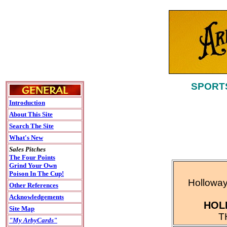
SPORTS
Introduction
About This Site
Search The Site
What's New
Sales Pitches
The Four Points
Grind Your Own
Poison In The Cup!
Holloway
Other References
Acknowledgements
HOL
Site Map
T
"My ArbyCards"