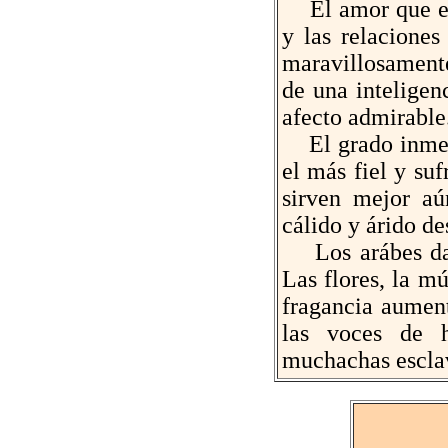
El amor que el á
y las relacione
maravillosament
de una inteligen
afecto admirable
El grado inmedi
el más fiel y suf
sirven mejor aú
cálido y árido de
Los arábes dan 
Las flores, la m
fragancia aument
las voces de 
muchachas escla