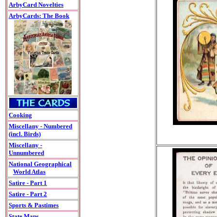
ArbyCard Novelties
ArbyCards: The Book
Cooking
Miscellany - Numbered
(incl. Birds)
Miscellany -
Unnumbered
National Geographical
World Atlas
Satire - Part 1
Satire - Part 2
Sports & Pastimes
State Maps