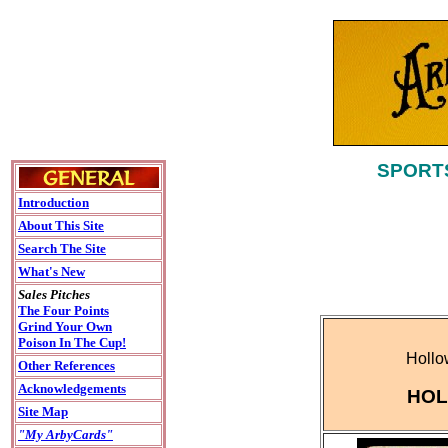
SPORTS
Introduction
About This Site
Search The Site
What's New
Sales Pitches
The Four Points
Grind Your Own
Poison In The Cup!
Hollo
Other References
Acknowledgements
HOL
Site Map
"My ArbyCards"