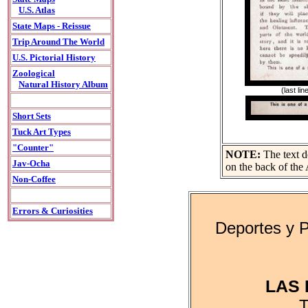
U.S. Atlas
State Maps - Reissue
Trip Around The World
U.S. Pictorial History
Zoological
Natural History Album
(last l
Short Sets
Tuck Art Types
"Counter"
NOTE:
The text de
Jav-Ocha
on the back of the 
Non-Coffee
Errors & Curiosities
Deportes y 
LAS
T