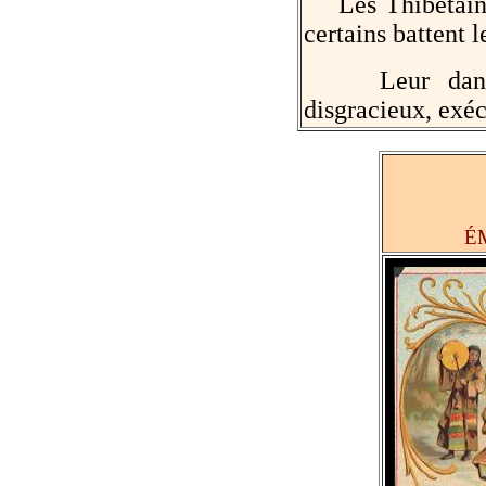
Les Thibétains o
certains battent 
Leur danse c
disgracieux, exé
É