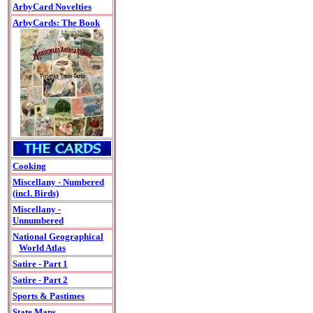
ArbyCard Novelties
ArbyCards: The Book
Cooking
Miscellany - Numbered
(incl. Birds)
Miscellany -
Unnumbered
National Geographical
World Atlas
Satire - Part 1
Satire - Part 2
Sports & Pastimes
State Maps