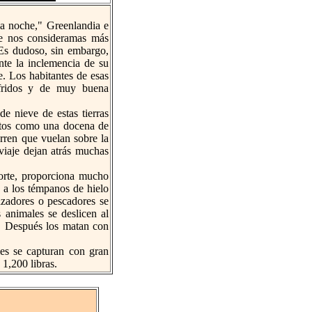
ia noche," Greenlandia e
que nos consideramas más
 Es dudoso, sin embargo,
te la inclemencia de su
. Los habitantes de esas
sufridos y de muy buena
e nieve de estas tierras
antos como una docena de
rren que vuelan sobre la
viaje dejan atrás muchas
rte, proporciona mucho
o a los témpanos de hielo
azadores o pescadores se
 animales se deslicen al
a. Después los matan con
es se capturan con gran
1,200 libras.