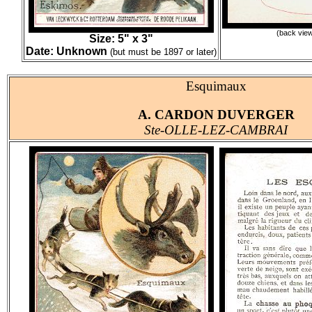
(back vie
Size: 5" x 3"
Date: Unknown
(but must be 1897 or later)
Esquimaux
A. CARDON DUVERGER
Ste-OLLE-LEZ-CAMBRAI