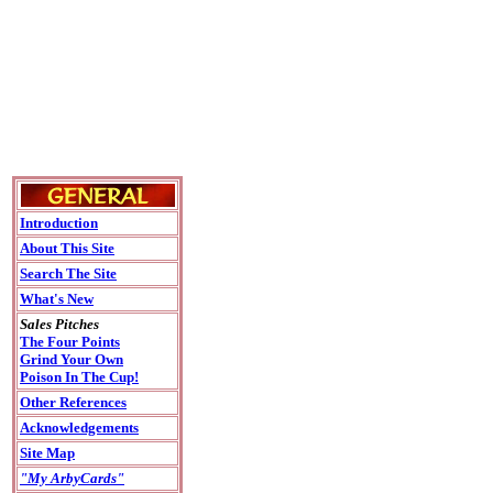
Introduction
About This Site
Search The Site
What's New
Sales Pitches
The Four Points
Grind Your Own
Poison In The Cup!
Other References
Acknowledgements
Site Map
"My ArbyCards"