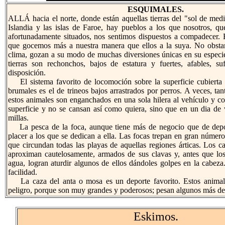
ESQUIMALES.
ALLÁ hacia el norte, donde están aquellas tierras del "sol de med
Islandia y las islas de Faroe, hay pueblos a los que nosotros, 
afortunadamente situados, nos sentimos dispuestos a compadecer.
que gocemos más a nuestra manera que ellos a la suya. No obstan
clima, gozan a su modo de muchas diversiones únicas en su especie
tierras son rechonchos, bajos de estatura y fuertes, afables, 
disposición.
El sistema favorito de locomoción sobre la superficie cubierta d
brumales es el de trineos bajos arrastrados por perros. A veces, t
estos animales son enganchados en una sola hilera al vehículo y co
superficie y no se cansan así como quiera, sino que en un dia de 
millas.
La pesca de la foca, aunque tiene más de negocio que de depo
placer a los que se dedican a ella. Las focas trepan en gran númer
que circundan todas las playas de aquellas regiones árticas. Los c
aproximan cautelosamente, armados de sus clavas y, antes que los
agua, logran aturdir algunos de ellos dándoles golpes en la cabez
facilidad.
La caza del anta o mosa es un deporte favorito. Estos animal
peligro, porque son muy grandes y poderosos; pesan algunos más de 
Eskimos.