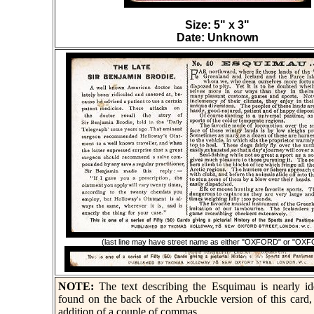
Size: 5" x 3"
Date: Unknown
(last line may have street name as either "OXFORD" or "OX
NOTE:
The text describing the Esquimau is nearly ide
found on the back of the Arbuckle version of this card,
addition of a couple of commas.