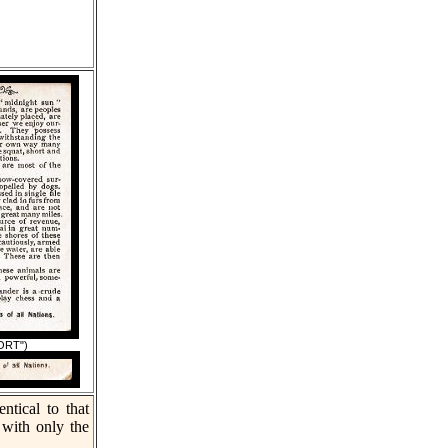
FORT")
ntical to that
 with only the